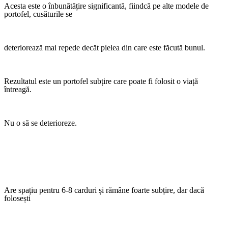
Acesta este o înbunătățire significantă, fiindcă
pe alte modele
de
portofel,
cusăturile se
deteriorează mai repede decăt pielea din care este făcută bunul.
Rezultatul este un portofel subțire care poate fi folosit o viață
întreagă.
Nu o să se deterioreze.
Are spațiu pentru 6-8 carduri și rămâne foarte subțire, dar dacă
folosești