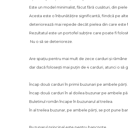
Este un model minimalist, făcut fără cusături, din piel
Acesta este o înbunătățire significantă, fiindcă pe alt
deteriorează mai repede decăt pielea din care este 
Rezultatul este un portofel subțire care poate fi folosi
Nu o să se deterioreze.
Are spațiu pentru mai mult de zece carduri și rămâne 
dar dacă folosești mai puțin de 4 carduri, atunci o să gă
Încap două carduri în primii buzunari pe ambele părți.
Încap două carduri în al doilea buzunar pe ambele păr
Buletinul român încape în buzunarul al treilea.
În al treilea buzunar, pe ambele părți, se pot pune ba
Buzunarul principal este pentru bancnote.