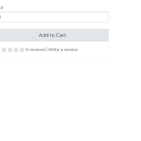
ty
Add to Cart
0 reviews
/
Write a review