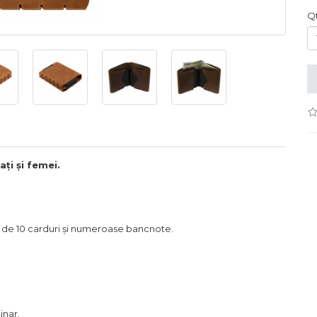
Q
ți și femei.
 de 10 carduri și numeroase bancnote
.
inar.