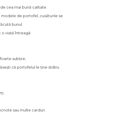
e de cea mai bună calitate.
e modele de portofel, cusăturile se
făcută bunul.
t o viață întreagă.
foarte subțire,
sești că portofelul le ține strâns.
ți.
ncnote sau multe carduri.