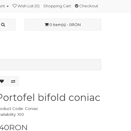
unt
Wish List (0)
Shopping Cart
Checkout
0 item(s) - 0RON
Portofel bifold coniac
roduct Code: Coniac
ailability: 100
140RON