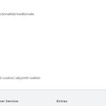
ționalități tradiționale
ă cusături
,
labyrinth wallets
er Service
Extras