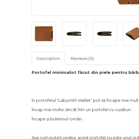
Description
Reviews (0)
Portofel mini
malist făcut din piele pentru bărba
În portofelul
“
Labyrinth Wallet
”
pot să încape mai mult
Încap mai multe decât într-un portofel cu cusâturi.
Încape
și
buletinul rom
â
n.
Așa cum puteți vedea, acest portofel nu este unul ord