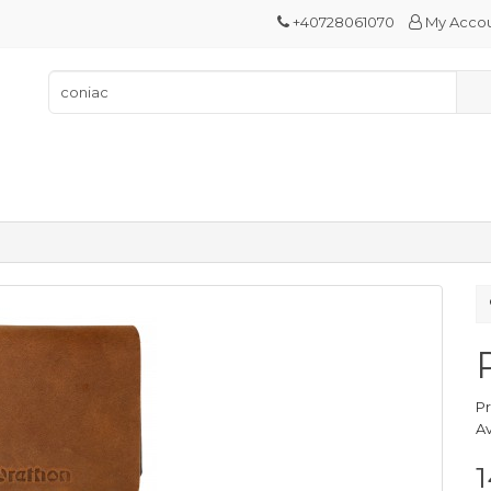
+40728061070
My Acco
P
Av