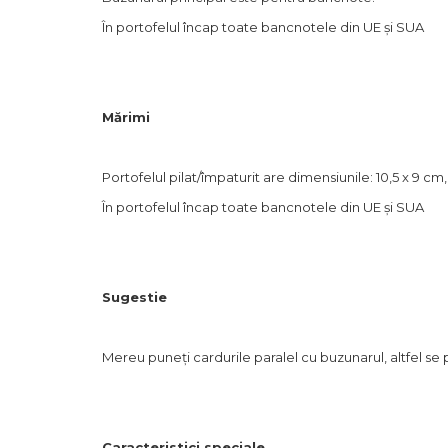
În portofelul încap toate bancnotele din UE și SUA
Mărimi
Portofelul pilat/împaturit are dimensiunile:
10,5 x 9 cm,
În portofelul încap toate bancnotele din UE și SUA
Sugestie
Mereu puneți cardurile paralel cu buzunarul, altfel se 
Caracteristici speciale