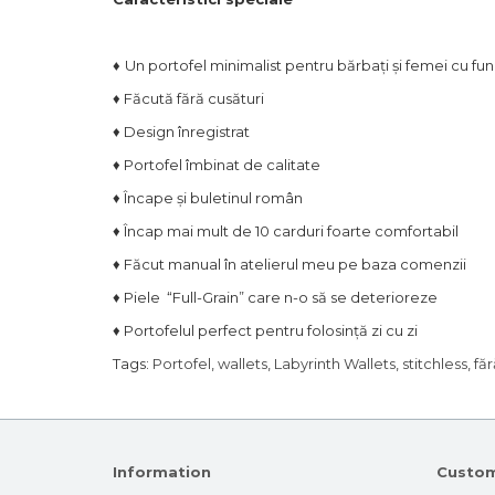
♦
Un portofel minimalist pentru bărbați și femei cu func
♦
Făcută fără cusături
♦
Design înregistrat
♦
Portofel îmbinat de calitate
♦
Încape și buletinul român
♦
Încap
mai mult de 10 carduri foarte comfortabil
♦
Făcut manual în atelierul meu pe baza comenzii
♦
Piele
“
Full-Grain
” care n-o să se deterioreze
♦
Portofelul perfect pentru folosință zi cu zi
Tags:
Portofel
,
wallets
,
Labyrinth Wallets
,
stitchless
,
făr
Information
Custom