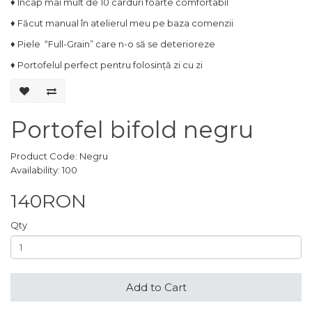
♦
Încap
mai mult de 10 carduri foarte comfortabil
♦
Făcut manual în atelierul meu pe baza comenzii
♦
Piele
“
Full-Grain
” care n-o să se deterioreze
♦
Portofelul perfect pentru folosință zi cu zi
Portofel bifold negru
Product Code: Negru
Availability: 100
140RON
Qty
Add to Cart