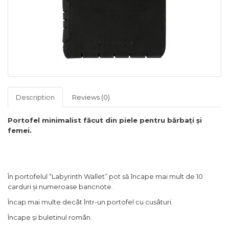
Description
Reviews (0)
Portofel mini
malist făcut din piele pentru bărbați și
femei.
În portofelul
“
Labyrinth Wallet
”
pot să încape mai mult de 10
carduri și numeroase bancnote
.
Încap mai multe decât într-un portofel cu cusâturi.
Încape
și
buletinul rom
â
n.