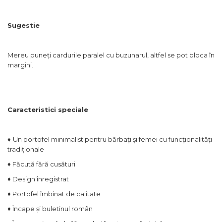
Sugestie
Mereu puneți cardurile paralel cu buzunarul, altfel se pot bloca în
margini.
Caracteristici speciale
♦
Un portofel minimalist pentru bărbați și femei cu funcționalități
tradiționale
♦
Făcută fără cusături
♦
Design înregistrat
♦
Portofel îmbinat de calitate
♦
Încape și buletinul român