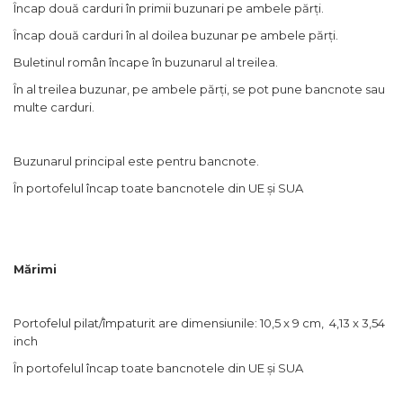
Încap două carduri în primii buzunari pe ambele părți.
Încap două carduri în al doilea buzunar pe ambele părți.
Buletinul român încape în buzunarul al treilea.
În al treilea buzunar, pe ambele părți, se pot pune bancnote sau
multe carduri.
Buzunarul principal este pentru bancnote.
În portofelul încap toate bancnotele din UE și SUA
Mărimi
Portofelul pilat/împaturit are dimensiunile:
10,5 x 9 cm, 4,13 x 3,54
inch
În portofelul încap toate bancnotele din UE și SUA