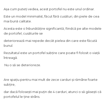
Așa cum puteți vedea, acest portofel nu este unul ordinar.
Este un model minimalist, făcut fără cusături, din piele de cea
mai bună calitate.
Acesta este o înbunătățire significantă, fiindcă pe alte modele
de portofel, cusăturile se
deteriorează mai repede decăt pielea din care este făcută
bunul.
Rezultatul este un portofel subțire care poate fi folosit o viață
întreagă.
Nu o să se deterioreze.
Are spațiu pentru mai mult de zece carduri și rămâne foarte
subțire,
dar dacă folosești mai puțin de 4 carduri, atunci o să găsești că
portofelul le ține strâns.