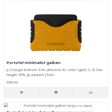
Portofel minimalist galben
p { margin-bottom: 0.1in; direction: ltr; color: rgb(0, 0, 0); line-
height: 115%; }p.western { font-..
95RON