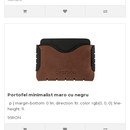
Portofel minimalist maro cu negru
p { margin-bottom: 0.1in; direction: ltr; color: rgb(0, 0, 0); line-
height: 11..
95RON