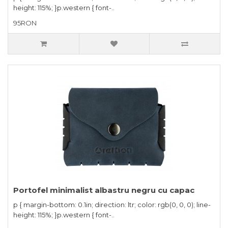
height: 115%; }p.western { font-..
95RON
Portofel minimalist albastru negru cu capac
p { margin-bottom: 0.1in; direction: ltr; color: rgb(0, 0, 0); line-
height: 115%; }p.western { font-..