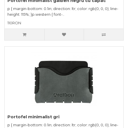
Portofel minimalist galben negru cu capac
p { margin-bottom: 0.1in; direction: ltr; color: rgb(0, 0, 0); line-
height: 115%; }p.western { font-..
110RON
Portofel minimalist gri
p { margin-bottom: 0.1in; direction: ltr; color: rgb(0, 0, 0); line-