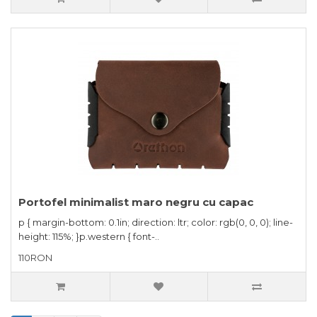
Portofel minimalist maro negru cu capac
p { margin-bottom: 0.1in; direction: ltr; color: rgb(0, 0, 0); line-
height: 115%; }p.western { font-..
110RON