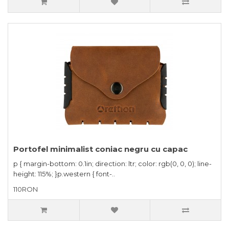
Portofel minimalist coniac negru cu capac
p { margin-bottom: 0.1in; direction: ltr; color: rgb(0, 0, 0); line-
height: 115%; }p.western { font-..
110RON