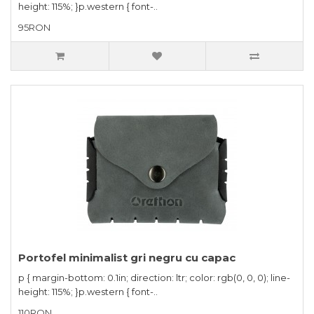
height: 115%; }p.western { font-..
95RON
Portofel minimalist gri negru cu capac
p { margin-bottom: 0.1in; direction: ltr; color: rgb(0, 0, 0); line-
height: 115%; }p.western { font-..
110RON