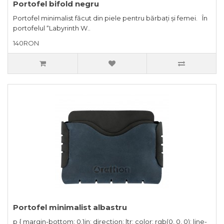
Portofel bifold negru
Portofel minimalist făcut din piele pentru bărbați și femei. În
portofelul “Labyrinth W..
140RON
Portofel minimalist albastru
p { margin-bottom: 0.1in; direction: ltr; color: rgb(0, 0, 0); line-