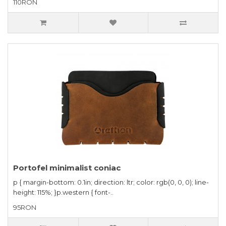
110RON
Portofel minimalist coniac
p { margin-bottom: 0.1in; direction: ltr; color: rgb(0, 0, 0); line-
height: 115%; }p.western { font-..
95RON